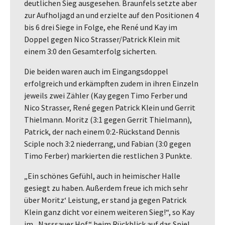
deutlichen Sieg ausgesehen. Braunfels setzte aber
zur Aufholjagd an und erzielte auf den Positionen 4
bis 6 drei Siege in Folge, ehe René und Kay im
Doppel gegen Nico Strasser/Patrick Klein mit
einem 3:0 den Gesamterfolg sicherten.
Die beiden waren auch im Eingangsdoppel
erfolgreich und erkämpften zudem in ihren Einzeln
jeweils zwei Zähler (Kay gegen Timo Ferber und
Nico Strasser, René gegen Patrick Klein und Gerrit
Thielmann. Moritz (3:1 gegen Gerrit Thielmann),
Patrick, der nach einem 0:2-Rückstand Dennis
Sciple noch 3:2 niederrang, und Fabian (3:0 gegen
Timo Ferber) markierten die restlichen 3 Punkte.
„Ein schönes Gefühl, auch in heimischer Halle
gesiegt zu haben. Außerdem freue ich mich sehr
über Moritz‘ Leistung, er stand ja gegen Patrick
Klein ganz dicht vor einem weiteren Sieg!“, so Kay
im „Nasssauer Hof“ beim Rückblick auf das Spiel,