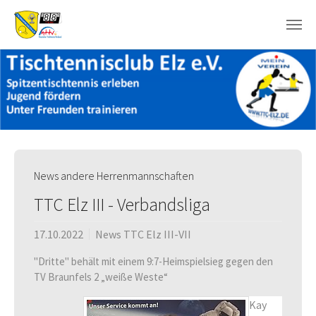
Skip to main content
News andere Herrenmannschaften
TTC Elz III - Verbandsliga
17.10.2022
News TTC Elz III-VII
"Dritte" behält mit einem 9:7-Heimspielsieg gegen den
TV Braunfels 2 „weiße Weste“
Kay