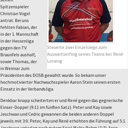
Spitzenspieler
Christian Vogel
antrat. Bei uns
fehlten Fabian, der
in der 1. Mannschaft
in der Hessenliga
Steuerte zwei Einzelsiege zum
gegen den TV
Auswärtserfolg seines Teams bei: René
Braunfels aushalf,
Loraing
sowie Thomas, der
in Weimar zum
Präsidenten des DOSB gewählt wurde. So bekam unser
hochmotivierter Nachwuchsspieler Aaron Stein seinen ersten
Einsatz in der Verbandsliga.
Denkbar knapp scheiterten er und René gegen das gegnerische
Einser-Doppel (9:11 im fünften Satz). Peter und Kay sowie
Jeschwan und Cedric gewannen die beiden anderen Doppel
jeweils mit 3:0. Peter, Kay und René erhöhten die Führung auf 5:1.
Jeschwan unterlag nach gutem Spiel Malte Rehm (1:3). Aron