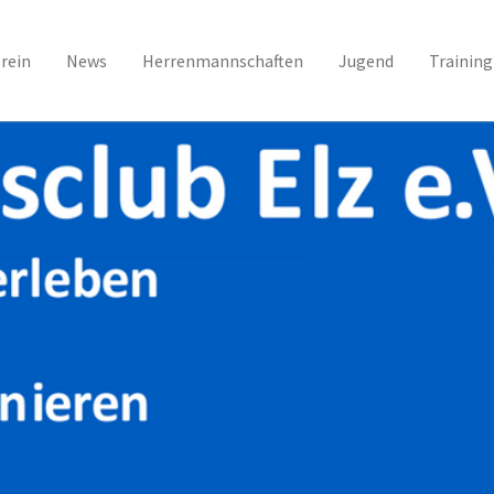
rein
News
Herrenmannschaften
Jugend
Training