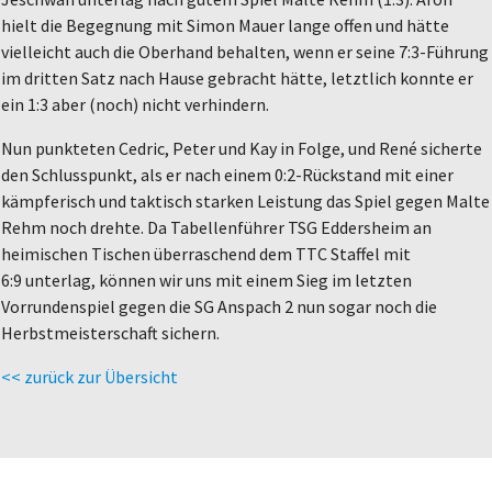
hielt die Begegnung mit Simon Mauer lange offen und hätte
vielleicht auch die Oberhand behalten, wenn er seine 7:3-Führung
im dritten Satz nach Hause gebracht hätte, letztlich konnte er
ein 1:3 aber (noch) nicht verhindern.
Nun punkteten Cedric, Peter und Kay in Folge, und René sicherte
den Schlusspunkt, als er nach einem 0:2-Rückstand mit einer
kämpferisch und taktisch starken Leistung das Spiel gegen Malte
Rehm noch drehte. Da Tabellenführer TSG Eddersheim an
heimischen Tischen überraschend dem TTC Staffel mit
6:9 unterlag, können wir uns mit einem Sieg im letzten
Vorrundenspiel gegen die SG Anspach 2 nun sogar noch die
Herbstmeisterschaft sichern.
<< zurück zur Übersicht