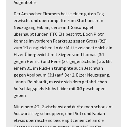
Augenhöhe.
Der Anspacher Fimmers hatte einen guten Tag
erwischt und überrumpelte zum Start unseren
Neuzugang Fabian, der sein 1. Saisonspiel
überhaupt für den TTC Elz bestritt. Doch Piotr
konnte im vorderen Paarkreuz gegen Gross (3:2)
zum 1:1 ausgleichen. In der Mitte zeichnete sich ein
Elzer Übergewicht mit Siegen von Thomas (3:1
gegen Henrici) und René (3:0 gegen Schuler) ab. Mit
einem 3:1 im Rücken trumphte auch Jeschwan
gegen Apelbaum (3:1) auf. Der 2. Elzer Neuzugang,
Jannis Reinhardt, musste sich dem gefährlichen
Aufschlagspiels Klühs leider mit 0:3 geschlagen
geben.
Mit einem 4:2 -Zwischenstand durfte man schon am
Auswärtssieg schnuppern, ehe Piotr und Fabian
etwas überraschend beide Spitzeneinzel an die
Gastgeber abgeben mussten. Nun hieß es für