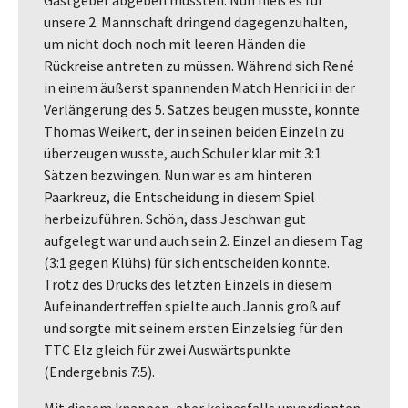
unsere 2. Mannschaft dringend dagegenzuhalten,
um nicht doch noch mit leeren Händen die
Rückreise antreten zu müssen. Während sich René
in einem äußerst spannenden Match Henrici in der
Verlängerung des 5. Satzes beugen musste, konnte
Thomas Weikert, der in seinen beiden Einzeln zu
überzeugen wusste, auch Schuler klar mit 3:1
Sätzen bezwingen. Nun war es am hinteren
Paarkreuz, die Entscheidung in diesem Spiel
herbeizuführen. Schön, dass Jeschwan gut
aufgelegt war und auch sein 2. Einzel an diesem Tag
(3:1 gegen Klühs) für sich entscheiden konnte.
Trotz des Drucks des letzten Einzels in diesem
Aufeinandertreffen spielte auch Jannis groß auf
und sorgte mit seinem ersten Einzelsieg für den
TTC Elz gleich für zwei Auswärtspunkte
(Endergebnis 7:5).
Mit diesem knappen, aber keinesfalls unverdienten