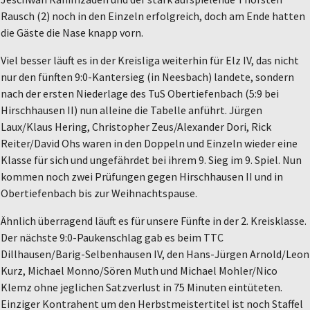
Rausch (2) noch in den Einzeln erfolgreich, doch am Ende hatten
die Gäste die Nase knapp vorn.
Viel besser läuft es in der Kreisliga weiterhin für Elz IV, das nicht
nur den fünften 9:0-Kantersieg (in Neesbach) landete, sondern
nach der ersten Niederlage des TuS Obertiefenbach (5:9 bei
Hirschhausen II) nun alleine die Tabelle anführt. Jürgen
Laux/Klaus Hering, Christopher Zeus/Alexander Dori, Rick
Reiter/David Ohs waren in den Doppeln und Einzeln wieder eine
Klasse für sich und ungefährdet bei ihrem 9. Sieg im 9. Spiel. Nun
kommen noch zwei Prüfungen gegen Hirschhausen II und in
Obertiefenbach bis zur Weihnachtspause.
Ähnlich überragend läuft es für unsere Fünfte in der 2. Kreisklasse.
Der nächste 9:0-Paukenschlag gab es beim TTC
Dillhausen/Barig-Selbenhausen IV, den Hans-Jürgen Arnold/Leon
Kurz, Michael Monno/Sören Muth und Michael Mohler/Nico
Klemz ohne jeglichen Satzverlust in 75 Minuten eintüteten.
Einziger Kontrahent um den Herbstmeistertitel ist noch Staffel