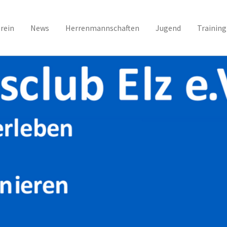
rein
News
Herrenmannschaften
Jugend
Training