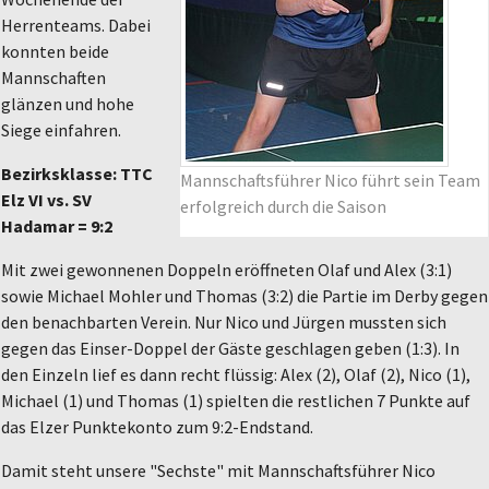
Herrenteams. Dabei
konnten beide
Mannschaften
glänzen und hohe
Siege einfahren.
Bezirksklasse: TTC
Mannschaftsführer Nico führt sein Team
Elz VI vs. SV
erfolgreich durch die Saison
Hadamar = 9:2
Mit zwei gewonnenen Doppeln eröffneten Olaf und Alex (3:1)
sowie Michael Mohler und Thomas (3:2) die Partie im Derby gegen
den benachbarten Verein. Nur Nico und Jürgen mussten sich
gegen das Einser-Doppel der Gäste geschlagen geben (1:3). In
den Einzeln lief es dann recht flüssig: Alex (2), Olaf (2), Nico (1),
Michael (1) und Thomas (1) spielten die restlichen 7 Punkte auf
das Elzer Punktekonto zum 9:2-Endstand.
Damit steht unsere "Sechste" mit Mannschaftsführer Nico