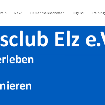
rein
News
Herrenmannschaften
Jugend
Training